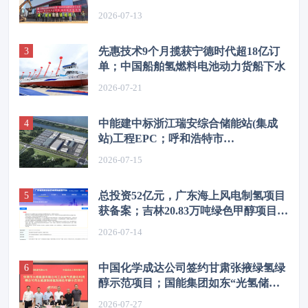
源示范项目转入商业试运行
2026-07-13
先惠技术9个月揽获宁德时代超18亿订
单；中国船舶氢燃料电池动力货船下水
2026-07-21
中能建中标浙江瑞安综合储能站(集成
站)工程EPC；呼和浩特市
300MW/1200MWh独立储能项目开工
2026-07-15
总投资52亿元，广东海上风电制氢项目
获备案；吉林20.83万吨绿色甲醇项目获
备案
2026-07-14
中国化学成达公司签约甘肃张掖绿氢绿
醇示范项目；国能集团如东“光氢储一
体化”项目全面建成
2026-07-27