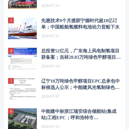
源示范项目转入商业试运行
2026-07-13
先惠技术9个月揽获宁德时代超18亿订
单；中国船舶氢燃料电池动力货船下水
2026-07-21
总投资52亿元，广东海上风电制氢项目
获备案；吉林20.83万吨绿色甲醇项目获
备案
2026-07-14
辽宁10万吨绿色甲醇项目EPC总承包中
标候选人公示；中能建风光氢制绿色醇
油项目EPC中标
2026-07-07
中能建中标浙江瑞安综合储能站(集成
站)工程EPC；呼和浩特市
300MW/1200MWh独立储能项目开工
2026-07-15