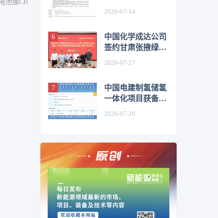
电池簇CB
目获备案；吉林
2026-07-14
20.83万吨绿色甲醇
项目获备案
中国化学成达公司
签约甘肃张掖绿氢
绿醇示范项目；国
2026-07-27
能集团如东“光氢
储一体化”项目全
中国电建制氢储氢
面建成
一体化项目获备
案；中电丰业、氢
2026-07-20
锐科技、兴燃科技
预中标内蒙古能源
集团制氢系统设备