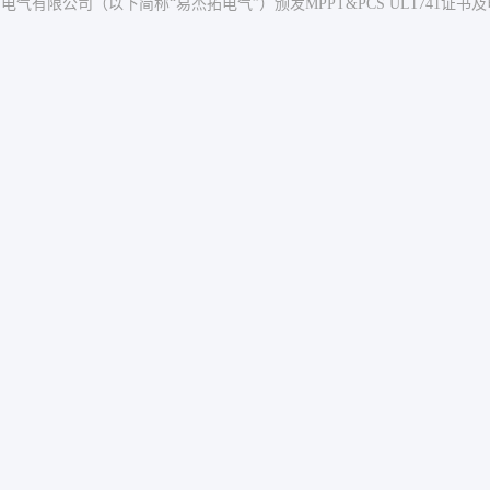
电气有限公司（以下简称“易杰拓电气”）颁发MPPT&PCS UL1741证书及