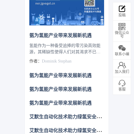
投稿
微信公众
氨为氢能产业带来发展新机遇
号
氢能作为一种备受追捧的零污染高效能
源，其稀缺性使得人们对其渴求不已。
联系小编
然而，能耗巨大的压缩过程以及极低温
作者：
Dominik Stephan
度下的液化环节，被视为通往氢能转型
之路上的重大障碍。在此背景下，氨成
加入我们
氨为氢能产业带来发展新机遇
为热门的替代选项，尽管这种物质带有
些许气味，但它有望成为能源转型中的
氨为氢能产业带来发展新机遇
奇迹材料。
客服
氨为氢能产业带来发展新机遇
艾
默生自动化技术助力绿氢安全高效生产
艾
默生自动化技术助力绿氢安全高效生产