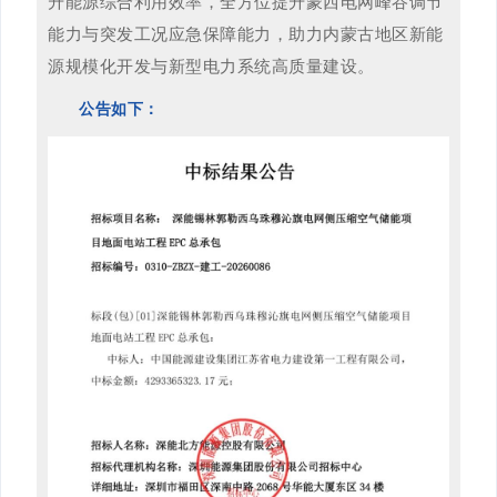
升能源综合利用效率，全方位提升蒙西电网峰谷调节
能力与突发工况应急保障能力，助力内蒙古地区新能
源规模化开发与新型电力系统高质量建设。
公告如下：