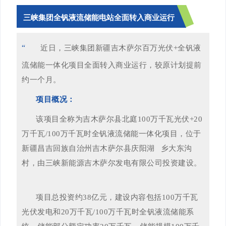
三峡集团全钒液流储能电站
全面转入商业运行
“
近日，三峡集团新疆吉木萨尔百万光伏+全钒液
流储能一体化项目全面转入商业运行，较原计划提前
约一个月。
项目概况：
该项目全称为吉木萨尔县北庭100万千瓦光伏+20
万千瓦/100万千瓦时全钒液流储能一体化项目，位于
新疆昌吉回族自治州吉木萨尔县
庆阳湖
乡大东沟
村，由三峡新能源吉木萨尔发电有限公司投资建设。
项目总投资约38亿元，建设内容包括100万千瓦
光伏发电和20万千瓦/100万千瓦时全钒液流储能系