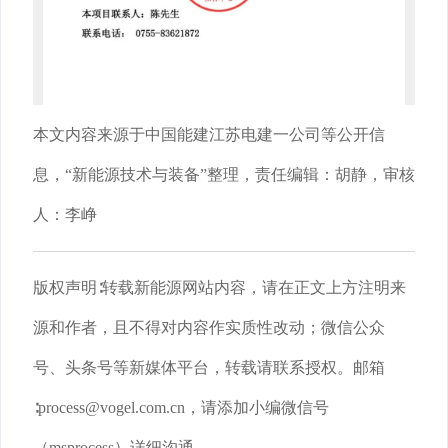
本文内容来源于中国能建江苏电建一公司等公开信
息，“新能源技术与装备”整理，责任编辑：胡静，审核
人：李峥
版权声明∶转载新能源网站内容，请在正文上方注明来
源和作者，且不得对内容作实质性改动；微信公众
号、头条号等新媒体平台，转载请联系授权。邮箱
∶process@vogel.com.cn，请添加小编微信号
（msprocess）详细沟通。