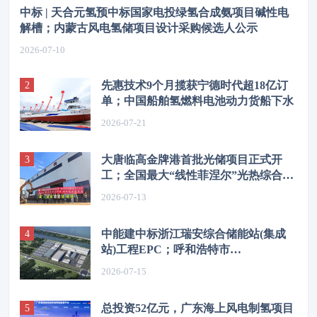
中标 | 天合元氢预中标国家电投绿氢合成氨项目碱性电
解槽；内蒙古风电氢储项目设计采购候选人公示
2026-07-10
先惠技术9个月揽获宁德时代超18亿订
单；中国船舶氢燃料电池动力货船下水
2026-07-21
大唐临高金牌港首批光储项目正式开
工；全国最大“线性菲涅尔”光热综合能
源示范项目转入商业试运行
2026-07-13
中能建中标浙江瑞安综合储能站(集成
站)工程EPC；呼和浩特市
300MW/1200MWh独立储能项目开工
2026-07-15
总投资52亿元，广东海上风电制氢项目