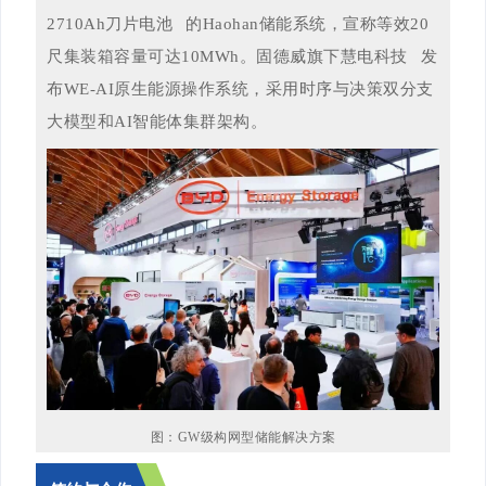
2710Ah刀片电池
的Haohan储能系统，宣称等效20
尺集装箱容量可达10MWh。固德威旗下
慧电科技
发
布WE-AI原生能源操作系统，采用时序与决策双分支
大模型和AI智能体集群
架构。
图：GW级构网型储能解决方案