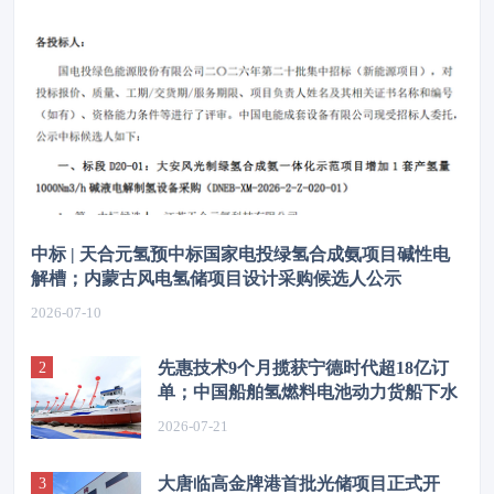
中标 | 天合元氢预中标国家电投绿氢合成氨项目碱性电
解槽；内蒙古风电氢储项目设计采购候选人公示
2026-07-10
先惠技术9个月揽获宁德时代超18亿订
单；中国船舶氢燃料电池动力货船下水
2026-07-21
大唐临高金牌港首批光储项目正式开