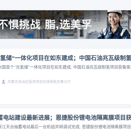
全国首个“光氢储”一体化项目在如东建成; 中国石油兆瓦级制氢项目获备案
内蒙古自治区投资项目在线审批办事大厅
蓄电站建设最新进展；恩捷股份锂电池隔离膜项目
浙江天台抽蓄电站最后一台机组并网调试完成; 恩捷股份锂电池隔离膜项