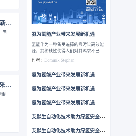
2026 SNEC光储展：储能首次成为核心展示板块，多家企业发布新品与达成合作
、固
氨为氢能产业带来发展新机遇
氢能作为一种备受追捧的零污染高效能
源，其稀缺性使得人们对其渴求不已。
然而，能耗巨大的压缩过程以及极低温
作者：
Dominik Stephan
度下的液化环节，被视为通往氢能转型
之路上的重大障碍。在此背景下，氨成
氨为氢能产业带来发展新机遇
为热门的替代选项，尽管这种物质带有
些许气味，但它有望成为能源转型中的
总投资3.14亿元，中广核绿电直连制氢项目获备案；电投绿能拟采购国核院制氢装置EPC总承包服务
氨为氢能产业带来发展新机遇
奇迹材料。
院制
氨为氢能产业带来发展新机遇
艾
默生自动化技术助力绿氢安全高效生产
艾
默生自动化技术助力绿氢安全高效生产