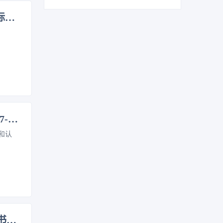
SNEC 2026 | SGS为天合储能Elementa金刚3储能系统颁发CB双标证书并授予CTF资质
SNEC 2026 | SGS为英博智储储能变流器颁发UL 1741 、EN 62477-1双证证书
和认
SNEC 2026 | SGS为西安易杰拓电气颁发MPPT&PCS UL1741证书及电池簇CB IEC 62619证书