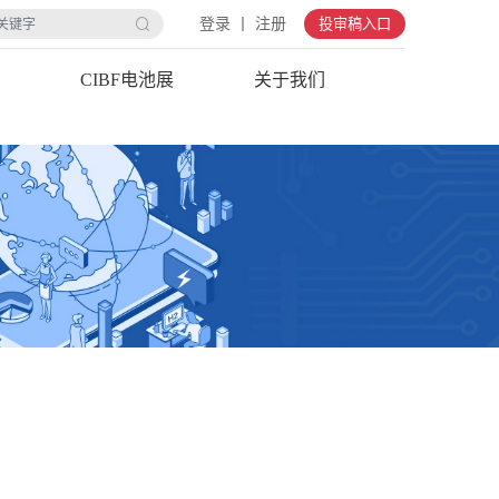
登录 丨 注册
投审稿入口
CIBF电池展
关于我们