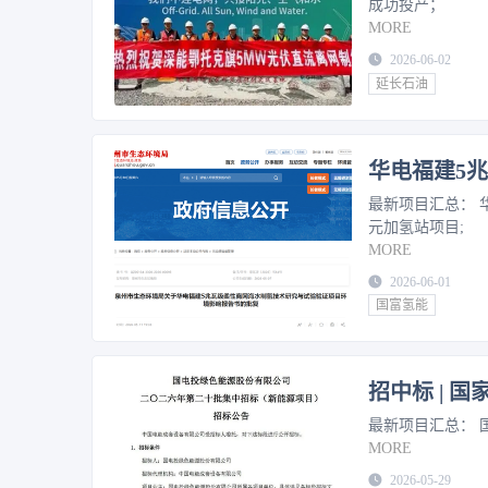
成功投产；
MORE
2026-06-02
延长石油
最新项目汇总： 
元加氢站项目;
MORE
2026-06-01
国富氢能
最新项目汇总： 
MORE
2026-05-29