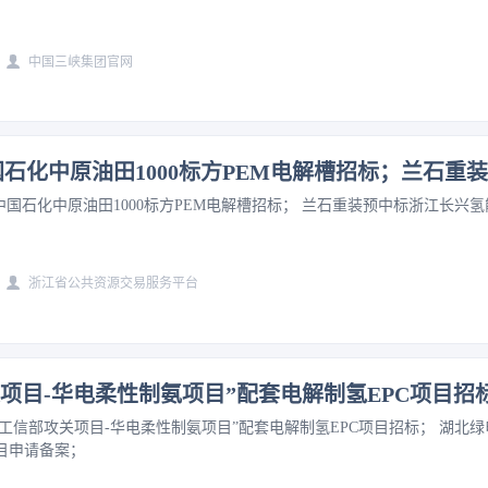
中国三峡集团官网
中国石化中原油田1000标方PEM电解槽招标； 兰石重装预中标浙江长兴氢
；
浙江省公共资源交易服务平台
“工信部攻关项目-华电柔性制氨项目”配套电解制氢EPC项目招标； 湖北绿
项目申请备案；