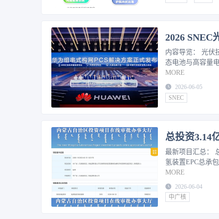
内容导览： 光伏
态电池与高容量电
MORE
2026-06-05
SNEC
最新项目汇总： 
氢装置EPC总承
MORE
2026-06-04
中广核