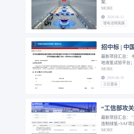
案;
MORE
2026-06-12
锂电池隔离膜
最新项目汇总： 
地液氢试验平台
MORE
2026-06-10
兰石重装
最新项目汇总： 
连制绿氢+SAF
MORE