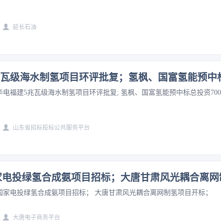
延长石油
华电福建5兆瓦级海水制氢项目环评批复; 氢枫、国富氢能预中标总投资700
山东省招标投标公共服务平台
国家电投绿氢合成氨项目招标； 大唐甘肃风光耦合离网制氢项目开标；
大唐电子商务平台