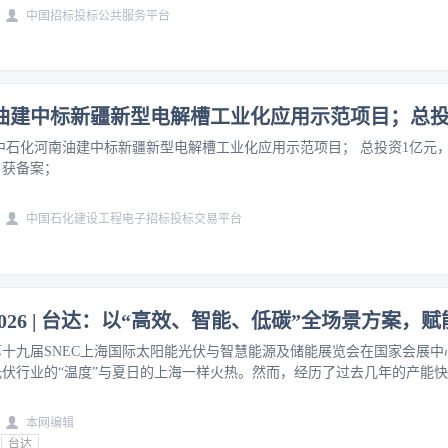
中国招标投标公共服务平台
中石化河南油建中标新疆新型电解槽工业化应用示范项目； 总投资1亿元
目获备案；
中国石化建设工程电子招标投标交易平台
日，第十九届SNEC上海国际太阳能光伏与智慧能源及储能展览会在国家会展中
伏行业的“温度”与夏日的上海一样火热。然而，经历了过去几年的产能
入一个从“规模优先”向“质量效益”切换的深度调整期。降本增效、节能降
每一个光伏制造企业必须直面的命题。
本网编辑
台达