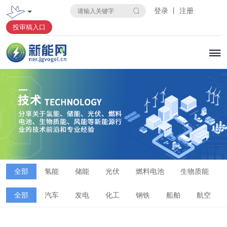
登录 丨 注册
投审稿入口
全部
氢能
储能
光伏
燃料电池
生物质能
全部
汽车
发电
化工
钢铁
船舶
航空