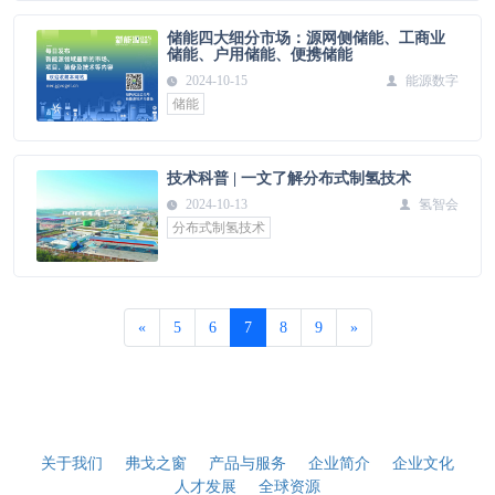
储能四大细分市场：源网侧储能、工商业
储能、户用储能、便携储能
2024-10-15
能源数字
储能
技术科普 | 一文了解分布式制氢技术
2024-10-13
氢智会
分布式制氢技术
«
5
6
7
8
9
»
关于我们
弗戈之窗
产品与服务
企业简介
企业文化
人才发展
全球资源