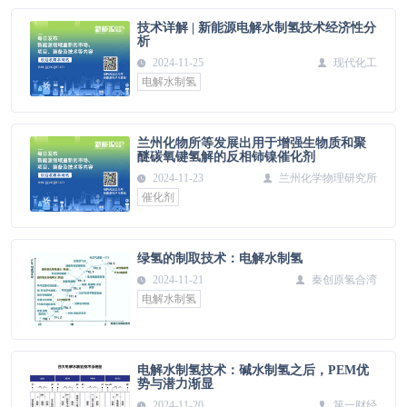
技术详解 | 新能源电解水制氢技术经济性分
析
2024-11-25
现代化工
电解水制氢
兰州化物所等发展出用于增强生物质和聚
醚碳氧键氢解的反相铈镍催化剂
2024-11-23
兰州化学物理研究所
催化剂
绿氢的制取技术：电解水制氢
2024-11-21
秦创原氢合湾
电解水制氢
电解水制氢技术：碱水制氢之后，PEM优
势与潜力渐显
2024-11-20
第一财经